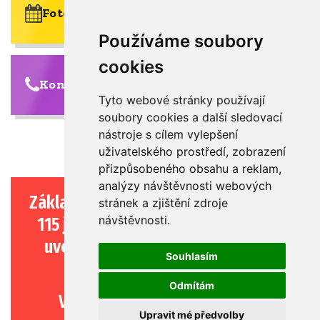
Fotogalerie (akce)
Používáme soubory
cookies
Kontakty
Tyto webové stránky používají
soubory cookies a další sledovací
nástroje s cílem vylepšení
archiv novinek >>
uživatelského prostředí, zobrazení
přizpůsobeného obsahu a reklam,
analýzy návštěvnosti webových
Základní škola, Dobruška, Opočenská
stránek a zjištění zdroje
návštěvnosti.
115 je samostatně zřízena pro žáky
uvedené v § 16 odst. 9 školského
Souhlasím
zákona.
Odmítám
Vzdělává žáky se speciálními
Upravit mé předvolby