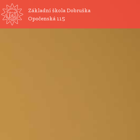
Základní škola Dobruška
Opočenská 115